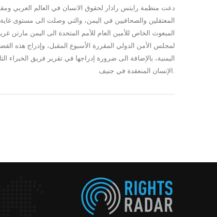
دعت منظمة رايتس رادار لحقوق الانسان في العالم العربي ومقره
المعتقلين والصحافيين في اليمن، والتي وصلت الى مستوى غا
المبعوث الخاص للأمين العام للأمم المتحدة الى اليمن مارتن غر
لمجلس الأمن الدولي المقررة الأسبوع المقبل، وإدراج هذه القضية
اليمنية، بالإضافة الى ضرورة إدراجها في تقرير فريق الخبراء ا
الإنسان المنعقدة في جنيف.