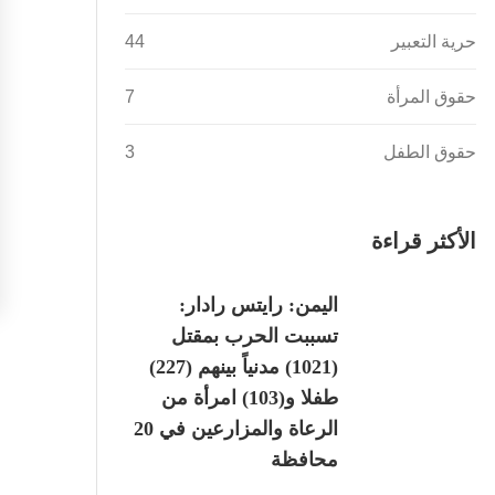
حرية التعبير
44
حقوق المرأة
7
حقوق الطفل
3
الأكثر قراءة
اليمن: رايتس رادار:
تسببت الحرب بمقتل
(1021) مدنياً بينهم (227)
طفلا و(103) امرأة من
الرعاة والمزارعين في 20
محافظة