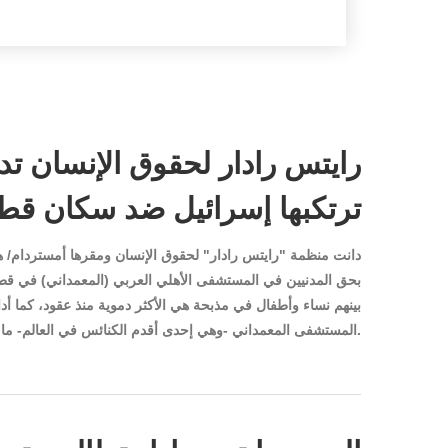
رايتس رادار لحقوق الإنسان تدي
ترتكبها إسرائيل ضد سكان قط
دانت منظمة "رايتس رادار" لحقوق الإنسان ومقرها أمستردام/ هول
بينهم نساء وأطفال في مذبحة هي الأكثر دموية منذ عقود، كما أ
المستشفى المعمداني -وهي إحدى أقدم الكنائس في العالم- ما أسفر عن قتل وجرح العشرات من المدنيين الذين لجأوا إليها.