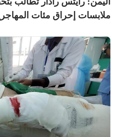
اليمن: رايتس رادار تطالب ب
ملابسات إحراق مئات المهاجرين