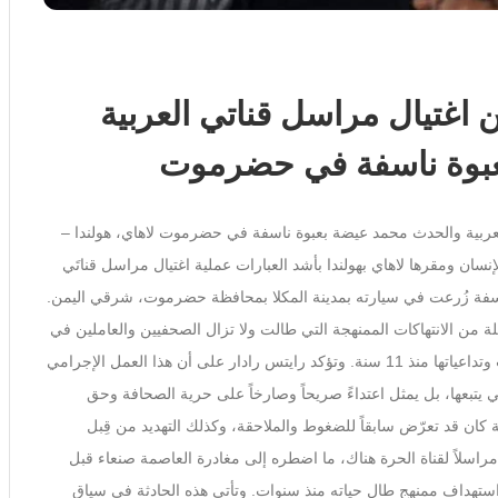
ن اغتيال مراسل قناتي العربية
عبوة ناسفة في حضرموت
العربية والحدث محمد عيضة بعبوة ناسفة في حضرموت لاهاي، هولندا –
قوق الإنسان ومقرها لاهاي بهولندا بأشد العبارات عملية اغتيال مراسل قناتَي
سفة زُرعت في سيارته بمدينة المكلا بمحافظة حضرموت، شرقي اليمن.
 من الانتهاكات الممنهجة التي طالت ولا تزال الصحفيين والعاملين في
مجال الاعلام في اليمن الذي يعاني ويلات الحرب وتداعياتها منذ 11 سنة. وتؤكد رايتس رادار على أن هذا العمل الإجرامي
يتبعها، بل يمثل اعتداءً صريحاً وصارخاً على حرية الصحافة وحق
كان قد تعرّض سابقاً للضغوط والملاحقة، وكذلك التهديد من قِبل
راسلاً لقناة الحرة هناك، ما اضطره إلى مغادرة العاصمة صنعاء قبل
تهداف ممنهج طال حياته منذ سنوات. وتأتي هذه الحادثة في سياق