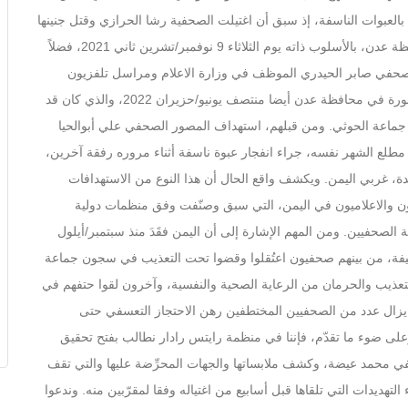
بالعبوات الناسفة، إذ سبق أن اغتيلت الصحفية رشا الحرازي وقتل جنينها
وأُصيب زوجها الصحفي محمود العتمي في محافظة عدن، بالأسلوب ذاته يوم الثلاثاء 9 نوفمبر/تشرين ثاني 2021، فضلاً
صابر الحيدري الموظف في وزارة الاعلام ومراسل تلفزيون (NHK) الياباني بانفجار عبوة ناسفة
زرعت في سيارته أثناء مروره في مديرية المنصورة في محافظة عدن أيضا منتصف يونيو/حزيران 2022، والذي كان قد
ق عليه من قبل جماعة الحوثي. ومن قبلهم، استهداف المصور الصحفي علي أبوالحيا
يو/أيار 2018 متأثراً بإصابته مطلع الشهر نفسه، جراء انفجار عبوة ناسفة أثناء مروره رفقة آخرين،
 غربي اليمن. ويكشف واقع الحال أن هذا النوع من الاستهدافات
ن والاعلاميون في اليمن، التي سبق وصنّفت وفق منظمات دولية
صحفيين. ومن المهم الإشارة إلى أن اليمن فقَدَ منذ سبتمبر/أيلول
يفة، من بينهم صحفيون اعتُقلوا وقضوا تحت التعذيب في سجون جماعة
تعذيب والحرمان من الرعاية الصحية والنفسية، وآخرون لقوا حتفهم في
زال عدد من الصحفيين المختطفين رهن الاحتجاز التعسفي حتى
على ضوء ما تقدّم، فإننا في منظمة رايتس رادار نطالب بفتح تحقيق
محمد عيضة، وكشف ملابساتها والجهات المحرِّضة عليها والتي تقف
التهديدات التي تلقاها قبل أسابيع من اغتياله وفقا لمقرّبين منه. وندعوا