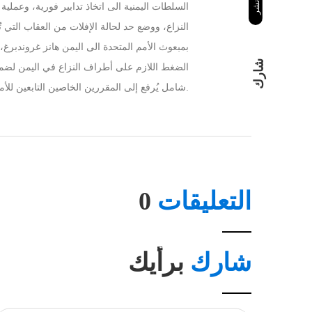
السلطات اليمنية الى اتخاذ تدابير فورية، وعملي
النزاع، ووضع حد لحالة الإفلات من العقاب التي ت
بمبعوث الأمم المتحدة الى اليمن هانز غروندبرغ،
شارك
الضغط اللازم على أطراف النزاع في اليمن لضم
شامل يُرفع إلى المقررين الخاصين التابعين للأمم المتحدة المعنيين بحرية التعبير وحماية الصحفيين في مناطق النزاع.
التعليقات
0
شارك
برأيك