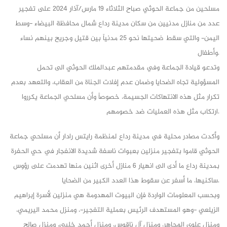
مسلحين من جماعة الحوثي صباح الثلاثاء 19 مارس/آذار 2024 على تفجير
عدد من منازل مدنيين من سكان مدينة رداع شمال محافظة البيضاء -وسط
اليمن- والتي سقط ضحيتها نحو 25 مدنياً بين قتيل وجريح بينهم نساء
وأطفال.
وتدعو قيادة الجماعة وفي مقدمتهم عبدالملك الحوثي الى تحمل
المسؤولية تجاه الضحايا وضمان عدم إفلات الجناة من العقاب، والتعهد بعدم
تكرار مثل هذه الانتهاكات الجسيمة، خصوصاً وأن مسلحي الجماعة يكرروا
ارتكاب مثل هذه العمليات ضد خصومهم.
وأكدت مصادر محلية في مدينة رداع لمنظمة رايتس رادار أن مسلحي جماعة
الحوثي قاموا بتفجير منزلين بعبوات ناسفة شديدة الانفجار في حي الحفرة
بمدينة رداع ما أدى الى انهيار 6 منازل أخرى اثنين منها تهدمت على رؤوس
ساكنيها، ما أسفر عن سقوط هذا العدد الكبير من الضحايا.
وبحسب المعلومات الواردة فإن البيوت المهدومة هي منزلين لأسرة إبراهيم
الزيلعي -وهو المستهدف الرئيس بعملية التفجير-، ومنزل محمد اليريمي،
ومنزل علوي المجاهر، ومنزل آل ناقوس، ومنزل أحمد خلبي، ومنزل صالح