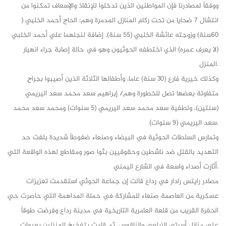
ووفقاً لمصادرنا فإن المواطنين الذين تدخلوا للإنقاذ والإسعاف تمكنوا من
انتشال 7 ضحايا من تحت ركام المنازل المدمرة وهم: الحاج أحمد الخلبي (
60سنة) وزوجته عائشة الخلبي (55 سنة)، إضافة لنجلهما علي أحمد الخلبي
(لا يعرف عمره) الذي اختطفه الحوثيون وهو في حالة إصابة جراء انهيار
المنزل.
وكذلك خيرية فارع (30 سنة) عاما، وأطفالها الثلاثة الذين أصيبوا بجراحٍ
متفاوتة بعضها تصل للخطورة وهم/ إبراهيم سعد محمد سعد اليريمي
(سنتين)، ولطفية سعد محمد سعد اليريمي (5 سنوات) ومحمد سعد محمد
سعد اليريمي (9 سنوات).
وتمارس السلطات الحوثية في البيضاء وصنعاء ضغوطاً شديدة بلغت حد
التهديد بالقتل ضد ناشطين وحقوقيين بثوا صور ومقاطع لهذه الواقعة التي
أثارت أصداء واسعة في الشارع اليمني.
مصادر رايتس رادار في رداع قالت إن جماعة الحوثي استقدمت تعزيزات
عسكرية من العاصمة صنعاء للمشاركة في حملة المداهمة التي حاصرت حي
الحفرة القريب من قلعة العامرية التاريخية في مدينة رداع وفرضت طوقاً
على منازل أسرتي الزيلعي والناقوس، ثم قامت بتفخيخ المنزلين بعبوات