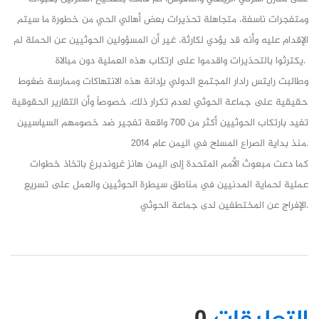
ومتفجرات ناسفة، متجاهلة تحذيرات بعض أهالي الحي من خطورة ما سيتم
الإقدام عليه وأنه قد يؤدي لكارثة، غير أن المسؤولين الحوثيين عن الحملة لم
يكترثوا بالتحذيرات واقدموا على ارتكاب هذه العملية دون مبالاة.
وطالبت رايتس رادار المجتمع الدولي بإدانة هذه الانتهاكات وممارسة ضغوط
حقيقية على جماعة الحوثي لعدم تكرار ذلك، خصوصاً وأن التقارير الحقوقية
تفيد بارتكاب الحوثيين أكثر من 700 واقعة تفجير ضد خصومهم السياسيين
منذ بداية الصراع المسلح في اليمن عام 2014.
كما دعت مبعوث الأمم المتحدة إلى اليمن هانز غروندبرغ باتخاذ خطوات
عملية لحماية المدنيين في مناطق سيطرة الحوثيين والعمل على تسريع
الإفراج عن المختطفين لدى جماعة الحوثي.